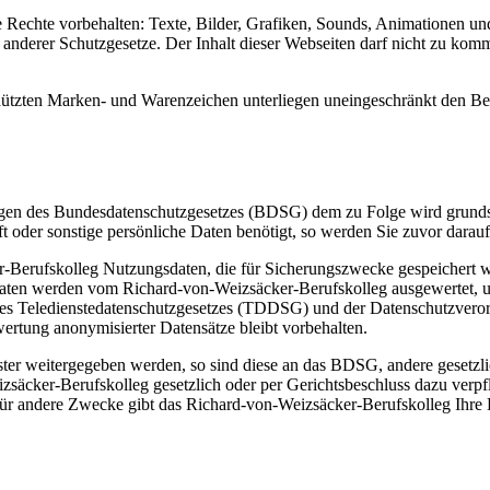
 Rechte vorbehalten: Texte, Bilder, Grafiken, Sounds, Animationen 
nderer Schutzgesetze. Der Inhalt dieser Webseiten darf nicht zu komme
schützten Marken- und Warenzeichen unterliegen uneingeschränkt den 
gen des Bundesdatenschutzgesetzes (BDSG) dem zu Folge wird grundsä
t oder sonstige persönliche Daten benötigt, so werden Sie zuvor darau
er-Berufskolleg Nutzungsdaten, die für Sicherungszwecke gespeichert 
Daten werden vom Richard-von-Weizsäcker-Berufskolleg ausgewertet, um
des Teledienstedatenschutzgesetzes (TDDSG) und der Datenschutzver
wertung anonymisierter Datensätze bleibt vorbehalten.
ter weitergegeben werden, so sind diese an das BDSG, andere gesetzlic
äcker-Berufskolleg gesetzlich oder per Gerichtsbeschluss dazu verpfli
Für andere Zwecke gibt das Richard-von-Weizsäcker-Berufskolleg Ihre Da