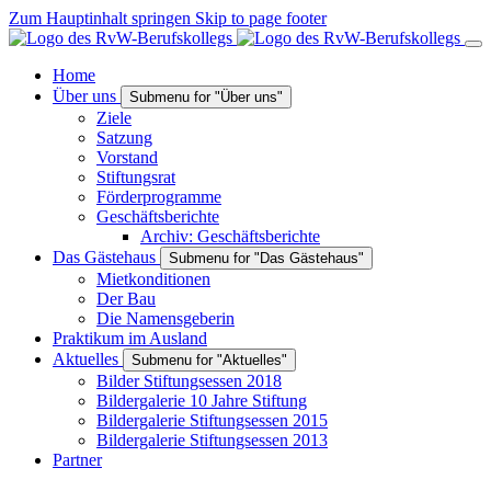
Zum Hauptinhalt springen
Skip to page footer
Home
Über uns
Submenu for "Über uns"
Ziele
Satzung
Vorstand
Stiftungsrat
Förderprogramme
Geschäftsberichte
Archiv: Geschäftsberichte
Das Gästehaus
Submenu for "Das Gästehaus"
Mietkonditionen
Der Bau
Die Namensgeberin
Praktikum im Ausland
Aktuelles
Submenu for "Aktuelles"
Bilder Stiftungsessen 2018
Bildergalerie 10 Jahre Stiftung
Bildergalerie Stiftungsessen 2015
Bildergalerie Stiftungsessen 2013
Partner