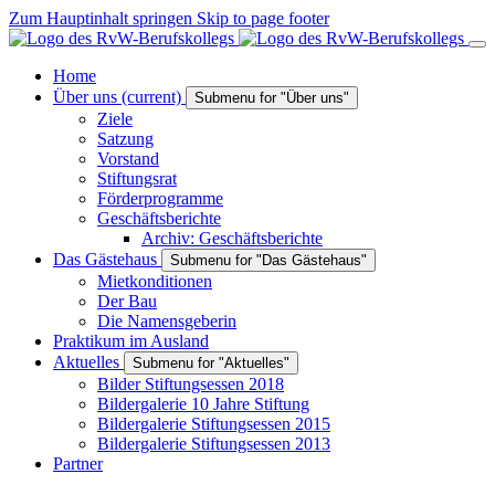
Zum Hauptinhalt springen
Skip to page footer
Home
Über uns
(current)
Submenu for "Über uns"
Ziele
Satzung
Vorstand
Stiftungsrat
Förderprogramme
Geschäftsberichte
Archiv: Geschäftsberichte
Das Gästehaus
Submenu for "Das Gästehaus"
Mietkonditionen
Der Bau
Die Namensgeberin
Praktikum im Ausland
Aktuelles
Submenu for "Aktuelles"
Bilder Stiftungsessen 2018
Bildergalerie 10 Jahre Stiftung
Bildergalerie Stiftungsessen 2015
Bildergalerie Stiftungsessen 2013
Partner